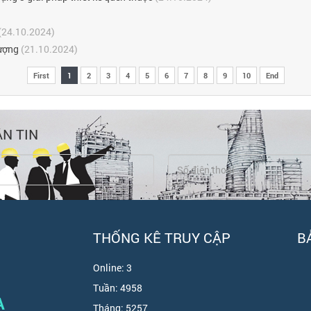
(24.10.2024)
tượng
(21.10.2024)
First
1
2
3
4
5
6
7
8
9
10
End
N TIN
THỐNG KÊ TRUY CẬP
B
Online:
3
Tuần:
4958
A
Tháng:
5257