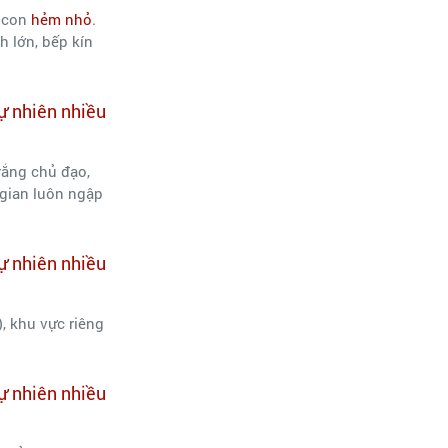
g con
hẻm nhỏ
.
h lớn, bếp kín
rắng chủ đạo,
 gian luôn ngập
, khu vực riêng