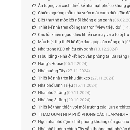
Ấn tượng với cách thiết kế nhà mặt phố có không gi
Chiêm ngưỡng mẫu nhà vườn mái cánh diều độc đ
Biệt thự thô mộc kết nối không gian xanh
(06.02.2
Thiết kế nhà trên đồi ngắm trọn "view triệu đô"
(14.
Các lỗi khiến người điều khiển xe máy và ô tô bị trừ
Mẫu biệt thự thiết kế độc đáo giúp cản nắng gió
(0
Nhà trong KDC nhiều cây xanh
(13.12.2024)
H building - Nhà ở kết hợp văn phòng tại Đà Nẵng
(
Nắng’s House
(06.12.2024)
Nhà hướng Tây
(27.11.2024)
Thiết kế nhà trên khu đất xéo
(27.11.2024)
Nhà phố Bình Triệu
(16.11.2024)
Nhà phố 2 tầng
(09.11.2024)
Nhà ống 3 tầng
(29.10.2024)
Thiết kế thân thiện với môi trường của IDIN archit
THAM QUAN NHÀ PHỐ PHONG CÁCH JAPANDI – V
Ngôi nhà phố đậm chất phóng khoáng của gia chủ 
Nhà phố hướng chính Tây vẫn thoáng mát nhờ áp dụ