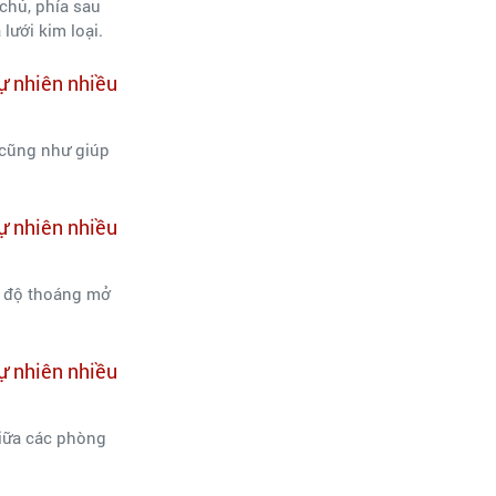
chủ, phía sau
lưới kim loại.
 cũng như giúp
o độ thoáng mở
giữa các phòng