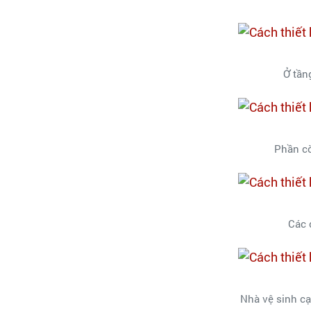
Ở tần
Phần cò
Các 
Nhà vệ sinh cạ