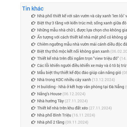
Tin khác
Nhà phố thiết kế với sân vườn và cây xanh ‘len lỏi’
Biệt thự 3 tầng với kiến trúc mở, sống xanh giữa 
Những mẫu nhà chữ L được lựa chọn cho không gia
Ấn tượng với cách thiết kế nhà mặt phố có không gi
Chiêm ngưỡng mẫu nhà vườn mái cánh diều độc đ
Biệt thự thô mộc kết nối không gian xanh
(06.02.2
Thiết kế nhà trên đồi ngắm trọn "view triệu đô"
(14.
Các lỗi khiến người điều khiển xe máy và ô tô bị trừ
Mẫu biệt thự thiết kế độc đáo giúp cản nắng gió
(0
Nhà trong KDC nhiều cây xanh
(13.12.2024)
H building - Nhà ở kết hợp văn phòng tại Đà Nẵng
(
Nắng’s House
(06.12.2024)
Nhà hướng Tây
(27.11.2024)
Thiết kế nhà trên khu đất xéo
(27.11.2024)
Nhà phố Bình Triệu
(16.11.2024)
Nhà phố 2 tầng
(09.11.2024)