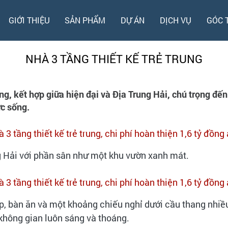
GIỚI THIỆU
SẢN PHẨM
DỰ ÁN
DỊCH VỤ
GÓC 
NHÀ 3 TẦNG THIẾT KẾ TRẺ TRUNG
ng, kết hợp giữa hiện đại và Địa Trung Hải, chú trọng đế
ức sống.
 Hải với phần sân như một khu vườn xanh mát.
ếp, bàn ăn và một khoảng chiếu nghỉ dưới cầu thang nhi
 không gian luôn sáng và thoáng.