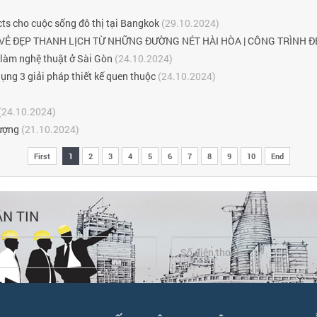
ects cho cuộc sống đô thị tại Bangkok
(29.10.2024)
Ẻ ĐẸP THANH LỊCH TỪ NHỮNG ĐƯỜNG NÉT HÀI HÒA | CÔNG TRÌNH Đ
làm nghệ thuật ở Sài Gòn
(24.10.2024)
ng 3 giải pháp thiết kế quen thuộc
(24.10.2024)
(24.10.2024)
tượng
(21.10.2024)
First
1
2
3
4
5
6
7
8
9
10
End
N TIN