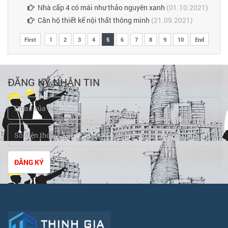
Nhà cấp 4 có mái như thảo nguyên xanh
(01.10.2021)
Căn hộ thiết kế nội thất thông minh
(21.09.2021)
First
1
2
3
4
5
6
7
8
9
10
End
ĐĂNG KÝ NHẬN TIN
ĐĂNG KÝ