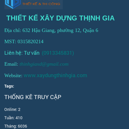
THIẾT KẾ XÂY DỰNG THỊNH GIA
Địa chỉ: 632 Hậu Giang, phường 12, Quận 6
MST: 0315820214
Liên hệ: Tư vấn
(0913345831)
Email:
thinhgiaxd@gmail.com
www.xaydungthinhgia.com
Website:
Tags:
THỐNG KÊ TRUY CẬP
Online:
2
Tuần:
410
Tháng:
6036