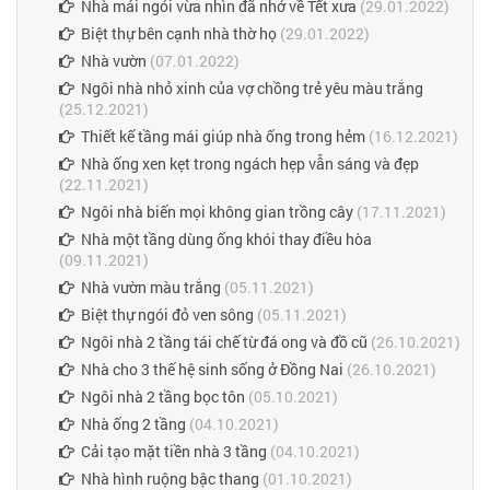
Nhà mái ngói vừa nhìn đã nhớ về Tết xưa
(29.01.2022)
Biệt thự bên cạnh nhà thờ họ
(29.01.2022)
Nhà vườn
(07.01.2022)
Ngôi nhà nhỏ xinh của vợ chồng trẻ yêu màu trắng
(25.12.2021)
Thiết kế tầng mái giúp nhà ống trong hẻm
(16.12.2021)
Nhà ống xen kẹt trong ngách hẹp vẫn sáng và đẹp
(22.11.2021)
Ngôi nhà biến mọi không gian trồng cây
(17.11.2021)
Nhà một tầng dùng ống khói thay điều hòa
(09.11.2021)
Nhà vườn màu trắng
(05.11.2021)
Biệt thự ngói đỏ ven sông
(05.11.2021)
Ngôi nhà 2 tầng tái chế từ đá ong và đồ cũ
(26.10.2021)
Nhà cho 3 thế hệ sinh sống ở Đồng Nai
(26.10.2021)
Ngôi nhà 2 tầng bọc tôn
(05.10.2021)
Nhà ống 2 tầng
(04.10.2021)
Cải tạo mặt tiền nhà 3 tầng
(04.10.2021)
Nhà hình ruộng bậc thang
(01.10.2021)