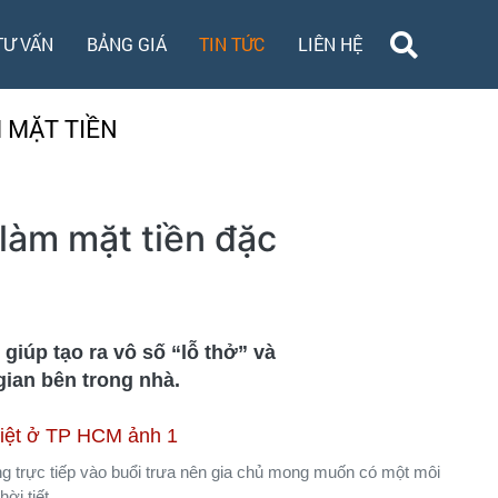
TƯ VẤN
BẢNG GIÁ
TIN TỨC
LIÊN HỆ
 MẶT TIỀN
làm mặt tiền đặc
 giúp tạo ra vô số “lỗ thở” và
gian bên trong nhà.
g trực tiếp vào buổi trưa nên gia chủ mong muốn có một môi
ời tiết.