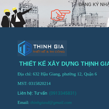
ĐĂNG KÝ NHẬ
THIẾT KẾ XÂY DỰNG THỊNH GI
Địa chỉ: 632 Hậu Giang, phường 12, Quận 6
MST: 0315820214
Liên hệ: Tư vấn
(0913345831)
Email:
thinhgiaxd@gmail.com