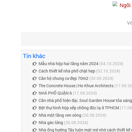
Vớ
Tin khác
Mẫu nhà hộp hai tầng năm 2024
(04.10.2024)
Cách thiết kế nhà phố chật hẹp
(02.10.2024)
Căn hộ chung cư đẹp 70m2
(30.09.2024)
The Concrete House | Ho Khue Architects
(17.09.2
NHÀ PHỐ QUẬN 6
(17.09.2024)
Căn nhà phố hiện đại, Soul Garden House tỏa sáng
Bệt thự hình hộp xếp chồng độc lạ ở TPHCM
(17.09
Nhà một tầng ven sông
(26.08.2024)
Nhà gác lửng
(26.08.2024)
Nhà ống hướng Tây luôn mát mẻ nhờ cách thiết kế 