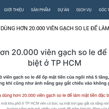
GIỚI THIỆU
SẢN PHẨM
DỰ ÁN
DỊCH VỤ
GÓC 
 DÙNG HƠN 20.000 VIÊN GẠCH SO LE ĐỂ LÀM
ơn 20.000 viên gạch so le để 
biệt ở TP HCM
 viên gạch so le để ốp mặt tiền của ngôi nhà 5 tầng,
ng khí cũng như ánh nắng gay gắt chiếu vào không 
g một khu phố ở TP HCM nên có bức xạ mặt trời gay gắt và nắng nón
trường sống mát mẻ, nhiều cây xanh để giảm bớt tác động của th