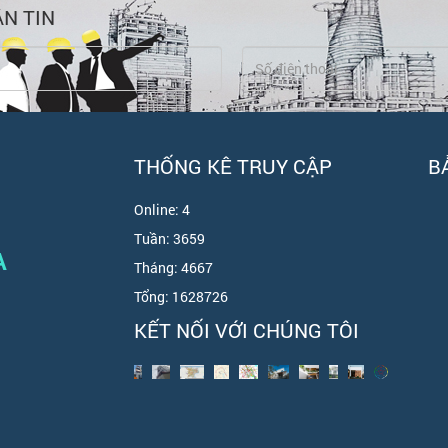
N TIN
THỐNG KÊ TRUY CẬP
B
Online:
4
Tuần:
3659
A
Tháng:
4667
Tổng:
1628726
KẾT NỐI VỚI CHÚNG TÔI