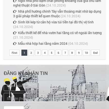
Ngôi nhà phố đậm chất phóng khoáng của gia chủ làm
nghệ thuật ở Sài Gòn
(24.10.2024)
Nhà phố hướng chính Tây vẫn thoáng mát nhờ áp dụng
3 giải pháp thiết kế quen thuộc
(24.10.2024)
Sinh lời kép từ căn hộ vừa túi tiền tại đô thị vệ tinh
(24.10.2024)
Kiểu thiết kế để nhà vườn hai tầng có vẻ ngoài ấn tượng
(21.10.2024)
Mẫu nhà hộp hai tầng năm 2024
(04.10.2024)
First
1
2
3
4
5
6
7
8
9
10
End
ĐĂNG KÝ NHẬN TIN