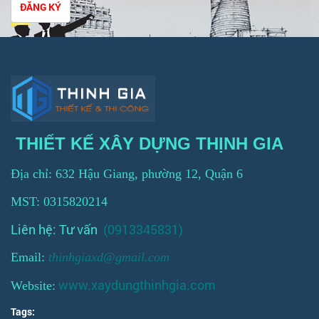
ĐĂNG KÝ
THIẾT KẾ XÂY DỰNG THỊNH GIA
Địa chỉ: 632 Hậu Giang, phường 12, Quận 6
MST: 0315820214
Liên hệ: Tư vấn
(0913345831)
Email:
thinhgiaxd@gmail.com
www.xaydungthinhgia.com
Website:
Tags: