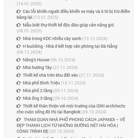
(14.01.2025)
Các lỗi khiến người điều khiển xe máy và ô tô bị trừ điểm
bằng lái
(13.01.2025)
Mẫu biệt thự thiết kế độc đáo giúp cản nắng gió
(08.01.2025)
Nhà trong KDC nhiều cây xanh
(13.12.2024)
H building - Nhà ở kết hợp văn phòng tại Đà Nẵng
(06.12.2024)
Nắng’s House
(06.12.2024)
Nhà hướng Tây
(27.11.2024)
Thiết kế nhà trên khu đất xéo
(27.11.2024)
Nhà phố Bình Triệu
(16.11.2024)
Nhà phố 2 tầng
(09.11.2024)
Nhà ống 3 tầng
(29.10.2024)
Thiết kế thân thiện với môi trường của IDIN architects
cho cuộc sống đô thị tại Bangkok
(29.10.2024)
THAM QUAN NHÀ PHỐ PHONG CÁCH JAPANDI – VẺ
ĐẸP THANH LỊCH TỪ NHỮNG ĐƯỜNG NÉT HÀI HÒA |
CÔNG TRÌNH ĐẸ
(25.10.2024)