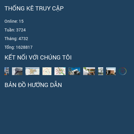
THỐNG KÊ TRUY CẬP
Online:
15
Tuần:
3724
Tháng:
4732
Tổng:
1628817
KẾT NỐI VỚI CHÚNG TÔI
BẢN ĐỒ HƯỚNG DẪN