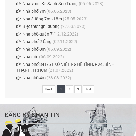
Nhà vườn Kế Sách-Sóc Trăng
(06.06.2023)
Nhà phố 7m
(06.06.2023)
Nhà 3 tầng 7m x18m
(25.05.2023)
Biệt thự nghỉ dưỡng
(27.03.2023)
Nhà phố quận 7
(12.12.2022)
Nhà phố 2 tầng
(02.11.2022)
Nhà phố 8m
(06.09.2022)
Nhà góc
(06.09.2022)
Nhà phố 341/51 XÔ VIẾT NGHỆ TĨNH, P.24, BÌNH
THẠNH, TP.HCM
(21.07.2022)
Nhà phố 4m
(23.03.2022)
First
1
2
3
End
ĐĂNG KÝ NHẬN TIN