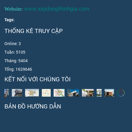
www.xaydungthinhgia.com
Website:
Tags:
THỐNG KÊ TRUY CẬP
Online:
3
Tuần:
5105
Tháng:
5404
Tổng:
1629646
KẾT NỐI VỚI CHÚNG TÔI
BẢN ĐỒ HƯỚNG DẪN