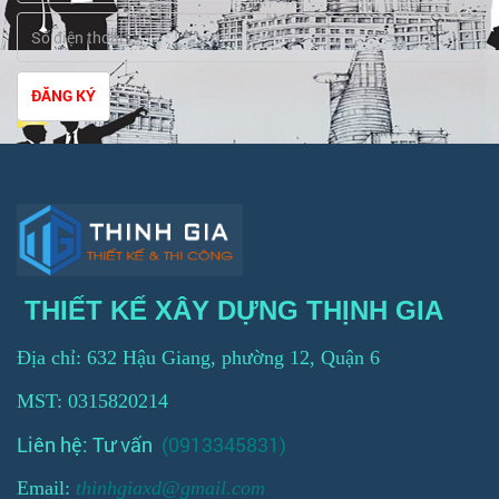
ĐĂNG KÝ
THIẾT KẾ XÂY DỰNG THỊNH GIA
Địa chỉ: 632 Hậu Giang, phường 12, Quận 6
MST: 0315820214
Liên hệ: Tư vấn
(0913345831)
Email:
thinhgiaxd@gmail.com