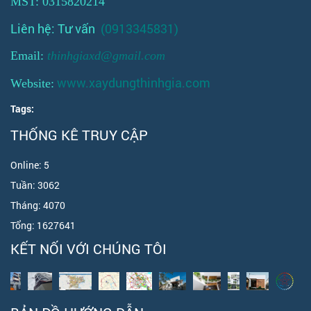
MST: 0315820214
Liên hệ: Tư vấn
(0913345831)
Email:
thinhgiaxd@gmail.com
www.xaydungthinhgia.com
Website:
Tags:
THỐNG KÊ TRUY CẬP
Online:
5
Tuần:
3062
Tháng:
4070
Tổng:
1627641
KẾT NỐI VỚI CHÚNG TÔI