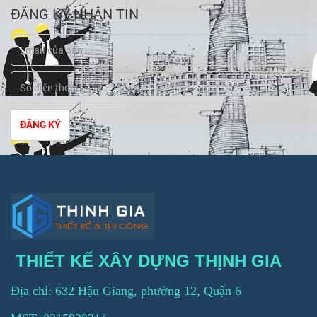
ĐĂNG KÝ NHẬN TIN
ĐĂNG KÝ
THIẾT KẾ XÂY DỰNG THỊNH GIA
Địa chỉ: 632 Hậu Giang, phường 12, Quận 6