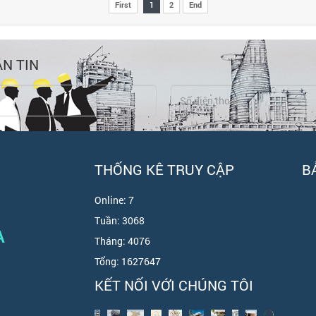
First
1
2
End
N TIN
THỐNG KÊ TRUY CẬP
B
Online:
7
Tuần:
3068
A
Tháng:
4076
Tổng:
1627647
KẾT NỐI VỚI CHÚNG TÔI