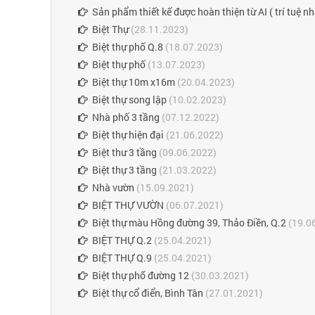
Sản phẩm thiết kế được hoàn thiện từ AI ( trí tuệ n
Biệt Thự
(28.11.2023)
Biệt thự phố Q.8
(18.07.2023)
Biệt thự phố
(13.07.2023)
Biệt thự 10m x16m
(20.04.2023)
Biệt thự song lập
(10.02.2023)
Nhà phố 3 tầng
(07.12.2022)
Biệt thự hiện đại
(21.06.2022)
Biệt thư 3 tầng
(09.06.2022)
Biệt thự 3 tầng
(21.03.2022)
Nhà vườn
(15.09.2021)
BIỆT THỰ VƯỜN
(06.07.2021)
Biệt thự màu Hồng đường 39, Thảo Điền, Q.2
(19.0
BIỆT THỰ Q.2
(25.04.2021)
BIỆT THỰ Q.9
(25.04.2021)
Biệt thự phố đường 12
(30.03.2021)
Biệt thự cổ điển, Bình Tân
(27.01.2021)