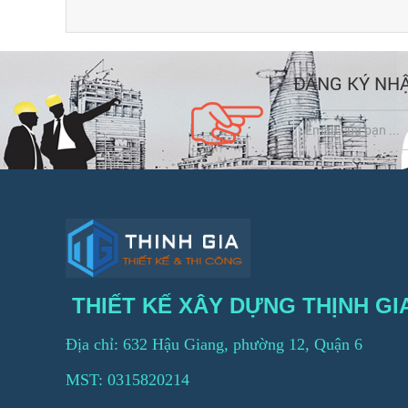
ĐĂNG KÝ NHẬ
THIẾT KẾ XÂY DỰNG THỊNH GI
Địa chỉ: 632 Hậu Giang, phường 12, Quận 6
MST: 0315820214