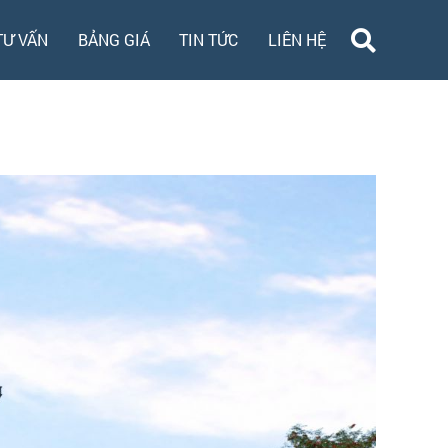
TƯ VẤN
BẢNG GIÁ
TIN TỨC
LIÊN HỆ