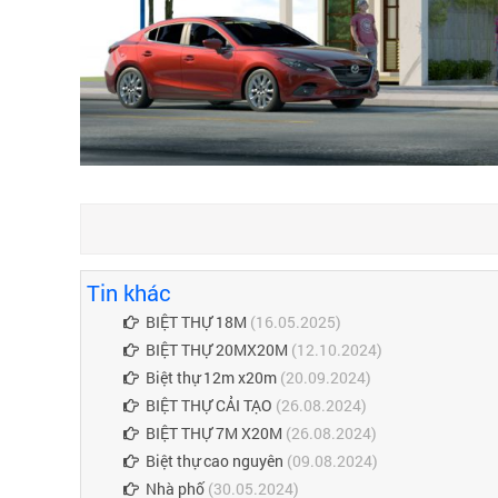
Tin khác
BIỆT THỰ 18M
(16.05.2025)
BIỆT THỰ 20MX20M
(12.10.2024)
Biệt thự 12m x20m
(20.09.2024)
BIỆT THỰ CẢI TẠO
(26.08.2024)
BIỆT THỰ 7M X20M
(26.08.2024)
Biệt thự cao nguyên
(09.08.2024)
Nhà phố
(30.05.2024)