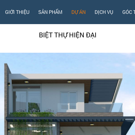
GIỚI THIỆU
SẢN PHẨM
DỰ ÁN
DỊCH VỤ
GÓC 
BIỆT THỰ HIỆN ĐẠI